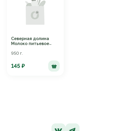
Северная долина
Молоко питьевое
ультрапастеризованные
950 г.
безлактозное с м. д.
ж. 1,5%
145 ₽