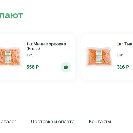
упают
1кг Мини морковка
1кг Тык
(Fross)
1 кг.
1 кг.
556 ₽
316 ₽
Каталог
Доставка и оплата
Контакты