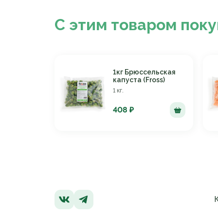
С этим товаром пок
1кг Брюссельская
капуста (Fross)
1 кг.
408 ₽