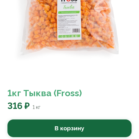
1кг Тыква (Fross)
316 ₽
1
кг
В корзину