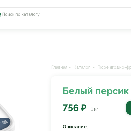
Главная
Каталог
Пюре ягодно-ф
Белый персик 
756 ₽
1
кг
Описание: