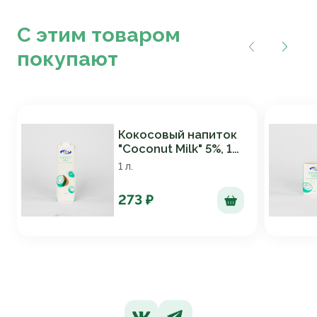
С этим товаром
покупают
Кокосовый напиток
"Coconut Milk" 5%, 1
литр (12шт/
1 л.
упаковка)
273 ₽