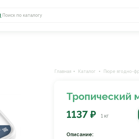
Главная
Каталог
Пюре ягодно-ф
Тропический м
1137 ₽
1
кг
Описание: