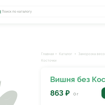
Главная
Каталог
Заморозка весо
Косточки
Вишня без Ко
863 ₽
0
г