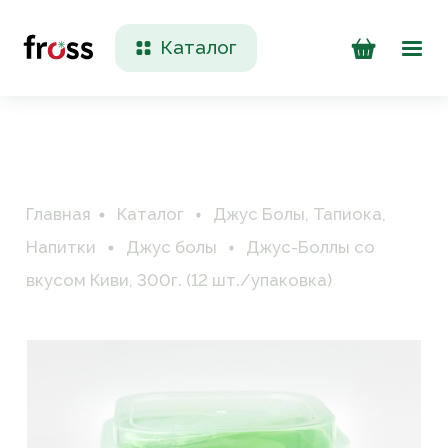
Каталог
Доставка и оплата
Контакты
Главная
Каталог
Джус Болы, Тапиока,
Напитки
Джус болы
Джус-Боллы со
вкусом Киви, 300г. (12 шт./упаковка)
+7 (923) 200 90 50
Пн-Пт 09:00 - 17:00