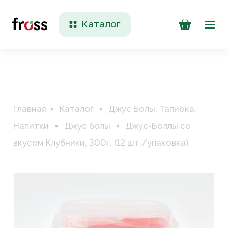
Каталог
Доставка и оплата
Контакты
Главная
Каталог
Джус Болы, Тапиока,
Напитки
Джус болы
Джус-Боллы со
вкусом Клубники, 300г. (12 шт./упаковка)
+7 (923) 200 90 50
Пн-Пт 09:00 - 17:00