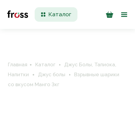
Каталог
Доставка и оплата
Контакты
Главная
Каталог
Джус Болы, Тапиока,
Напитки
Джус болы
Взрывные шарики
со вкусом Манго 3кг
+7 (923) 200 90 50
Пн-Пт 09:00 - 17:00