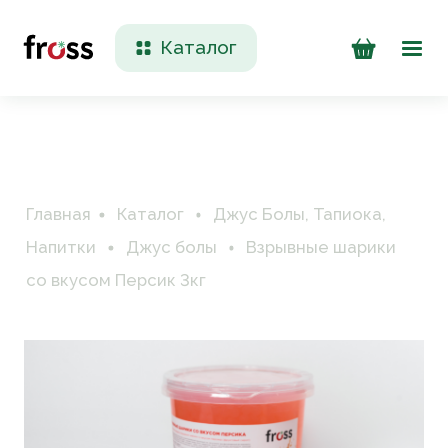
Каталог
Доставка и оплата
Контакты
Главная
Каталог
Джус Болы, Тапиока,
Напитки
Джус болы
Взрывные шарики
со вкусом Персик 3кг
+7 (923) 200 90 50
Пн-Пт 09:00 - 17:00